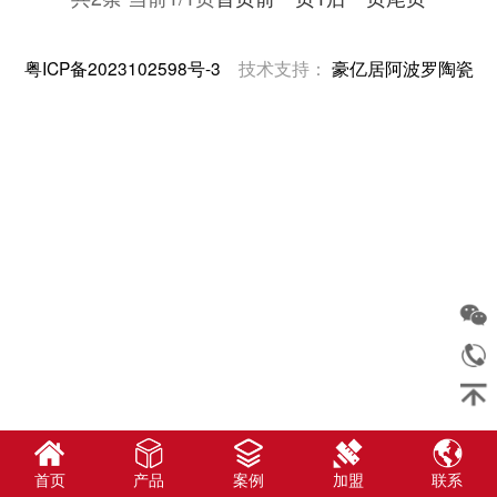
机，应用木板等物体垫住空压机，严禁空
压机的轮子直接接触砖面;3、日常清洁拖
粤ICP备2023102598号-3
技术支持：
豪亿居阿波罗陶瓷
地时尽量干拖，局部
首页
产品
案例
加盟
联系