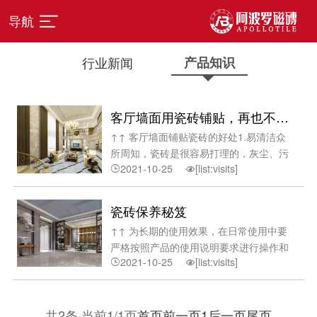
导航
行业新闻
产品知识
客厅墙面用瓷砖铺贴，再也不发愁清洁问题了！
↑↑ 客厅墙面铺贴瓷砖的好处1.易清洁众
所周知，瓷砖是很容易打理的，灰尘、污
2021-10-25
[list:visits]
渍等用抹布就可以搞定，而且再也不用担


心小朋友拿着笔到处乱涂乱画了。2.整洁
大方由于瓷砖独有的釉面或抛过光的表
瓷砖保养秘笈
面，看起来会更加明亮、顺畅，整个房间
↑↑ 为长期的使用效果，在日常使用中要
会显得整洁大方。3.时间久了不会破旧瓷
严格按照产品的使用说明要求进行操作和
砖不会
2021-10-25
[list:visits]
养护。1、抛光砖在铺好后未使用前，为


了避免其他施工项目损伤砖面，用编织袋
等不易脱色的物品进行保护，把砖面遮盖
好;2、如需在铺好的砖面上使用打钉空压
共2条 当前1/1页
首页
前一页
1
后一页
尾页