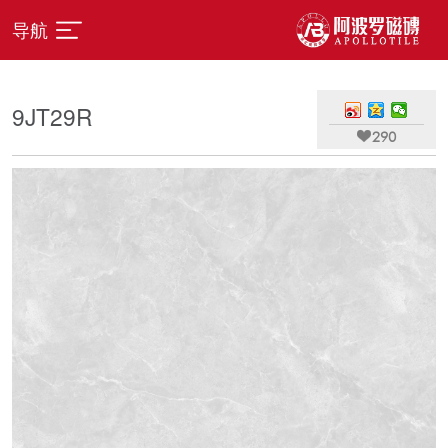
导航
9JT29R

290